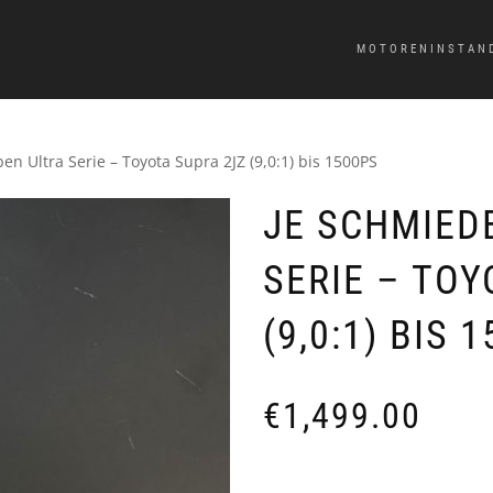
MOTORENINSTAN
en Ultra Serie – Toyota Supra 2JZ (9,0:1) bis 1500PS
JE SCHMIED
SERIE – TOY
(9,0:1) BIS 
€
1,499.00