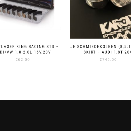
LAGER KING RACING STD –
JE SCHMIEDEKOLBEN (8,5:1
DI/VW 1,8-2,0L 16V,20V
SKIRT – AUDI 1,8T 20
€
62.00
€
745.00
Dieses
Produkt
weist
mehrere
Varianten
auf.
Die
Optionen
können
auf
der