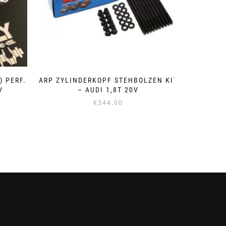
) PERF.
ARP ZYLINDERKOPF STEHBOLZEN KIT
V
– AUDI 1,8T 20V
€
344.00