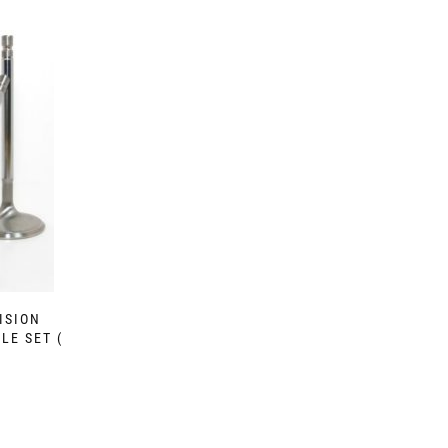
ISION
LE SET (