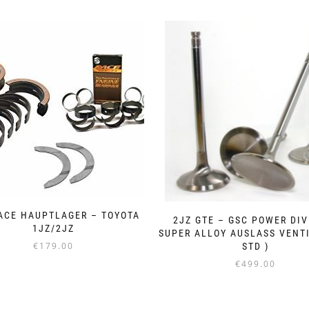
ACE HAUPTLAGER – TOYOTA
2JZ GTE – GSC POWER DIV
1JZ/2JZ
SUPER ALLOY AUSLASS VENTI
€
179.00
STD )
€
499.00
Dieses
Produkt
weist
mehrere