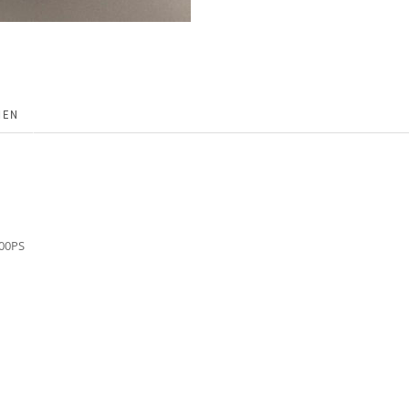
NEN
500PS