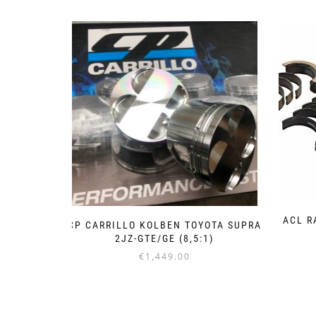
ACL R
CP CARRILLO KOLBEN TOYOTA SUPRA
2JZ-GTE/GE (8,5:1)
€
1,449.00
Dieses
Produkt
weist