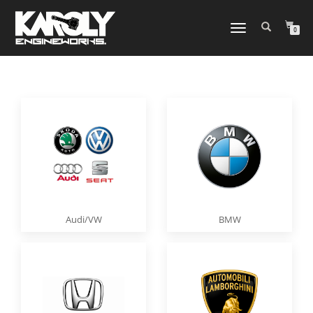
NAVIGATION
0
UMSCHALTEN
Audi/VW
BMW