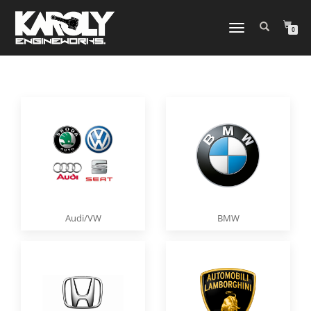
NAVIGATION
0
UMSCHALTEN
Audi/VW
BMW