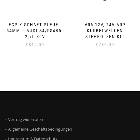
FCP X-SCHAFT PLEUEL
VR6 12V, 24V ARP
154MM – AUDI S4/RS4B5 –
KURBELWELLEN
2,7L 30V
STEHBOLZEN KIT
€
819.00
€
230.00
Vertrag widerrufen
Allgemeine Geschäftsbedingungen
Impressum & Datenschutz