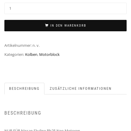
IN DEN WARENKORB
Artikelnummer:
n. v.
Kategorien:
Kolben
,
Motorblock
BESCHREIBUNG
ZUSÄTZLICHE INFORMATIONEN
BESCHREIBUNG
NUR FÜR Nissan Skyline Rb25 Neo Motoren