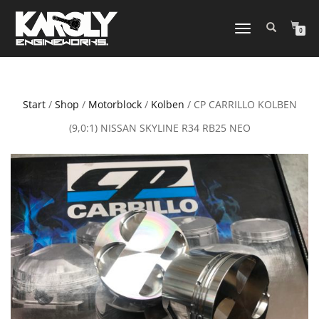
NAVIGATION
0
UMSCHALTEN
Start
/
Shop
/
Motorblock
/
Kolben
/ CP CARRILLO KOLBEN
(9,0:1) NISSAN SKYLINE R34 RB25 NEO