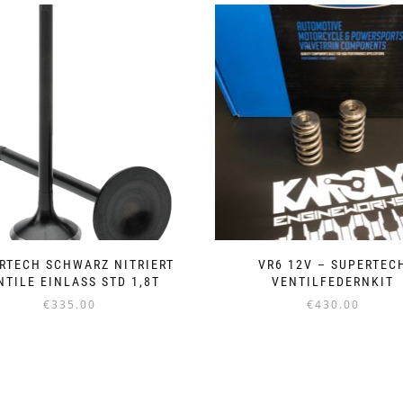
RTECH SCHWARZ NITRIERT
VR6 12V – SUPERTEC
NTILE EINLASS STD 1,8T
VENTILFEDERNKIT
€
335.00
€
430.00