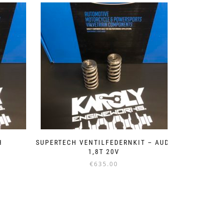
H
SUPERTECH VENTILFEDERNKIT – AUDI
1,8T 20V
€
635.00