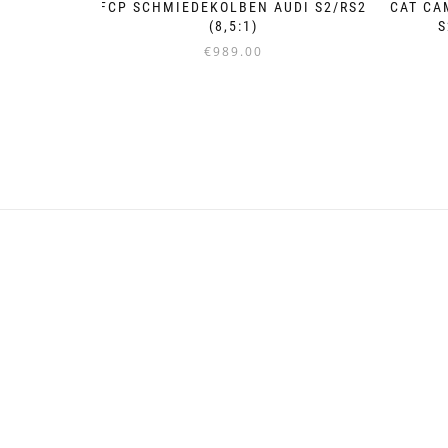
FCP SCHMIEDEKOLBEN AUDI S2/RS2
CAT CA
(8,5:1)
S
€
989.00
Dieses
Produkt
weist
mehrere
Varianten
auf.
Die
Optionen
können
auf
der
Produktseite
gewählt
werden