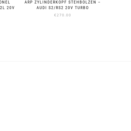
ONEL
ARP ZYLINDERKOPF STEHBOLZEN –
,2L 20V
AUDI S2/RS2 20V TURBO
€
270.00