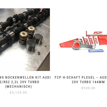
MS NOCKENWELLEN KIT AUDI
FCP H-SCHAFT PLEUEL – AUD
2/RS2 2,2L 20V TURBO
20V TURBO 144MM
(MECHANISCH)
€
539.00
€
3,129.00