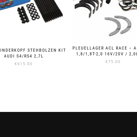
PLEUELLAGER ACL RACE – 
LINDERKOPF STEHBOLZEN KIT
1,8/1,8T-2,0 16V/20V / 2,0
AUDI S4/RS4 2,7L
€
75.00
€
615.00
Dieses
Produkt
weist
mehrere
Varianten
auf.
Die
Optionen
können
auf
der