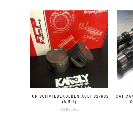
FCP SCHMIEDEKOLBEN AUDI S2/RS2
CAT CA
(8,5:1)
S
€
989.00
Dieses
Produkt
weist