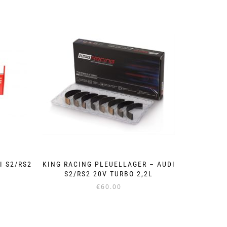
I S2/RS2
KING RACING PLEUELLAGER – AUDI
S2/RS2 20V TURBO 2,2L
€
60.00