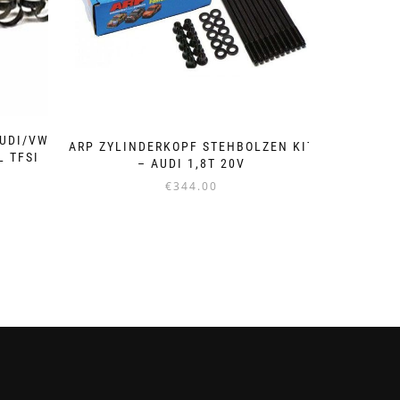
AUDI/VW
ARP ZYLINDERKOPF STEHBOLZEN KIT
L TFSI
– AUDI 1,8T 20V
€
344.00