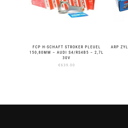
FCP H-SCHAFT STROKER PLEUEL
ARP ZY
150,80MM – AUDI S4/RS4B5 – 2,7L
30V
€
639.00