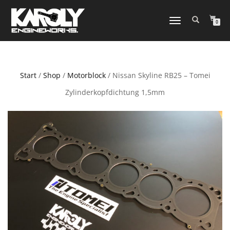
NAVIGATION
0
UMSCHALTEN
Start
/
Shop
/
Motorblock
/ Nissan Skyline RB25 – Tomei
Zylinderkopfdichtung 1,5mm