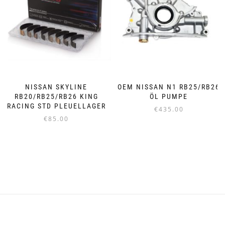
Die
Optionen
können
auf
der
Produktseite
gewählt
werden
NISSAN SKYLINE
OEM NISSAN N1 RB25/RB26
RB20/RB25/RB26 KING
ÖL PUMPE
RACING STD PLEUELLAGER
€
435.00
€
85.00