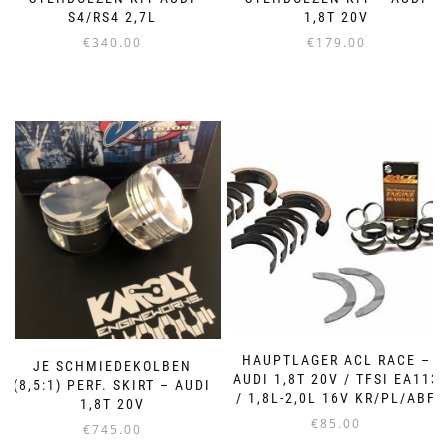
S4/RS4 2,7L
1,8T 20V
€
340.00
€
179.00
HAUPTLAGER ACL RACE –
JE SCHMIEDEKOLBEN
AUDI 1,8T 20V / TFSI EA113
(8,5:1) PERF. SKIRT – AUDI
/ 1,8L-2,0L 16V KR/PL/ABF
1,8T 20V
€
85.00
€
745.00