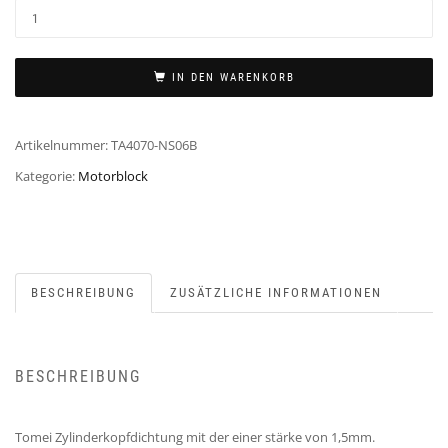
IN DEN WARENKORB
Artikelnummer:
TA4070-NS06B
Kategorie:
Motorblock
BESCHREIBUNG
ZUSÄTZLICHE INFORMATIONEN
BESCHREIBUNG
Tomei Zylinderkopfdichtung mit der einer stärke von 1,5mm.