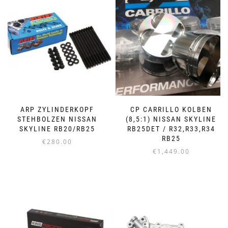
ARP ZYLINDERKOPF
CP CARRILLO KOLBEN
STEHBOLZEN NISSAN
(8,5:1) NISSAN SKYLINE
SKYLINE RB20/RB25
RB25DET / R32,R33,R34
RB25
€
280.00
€
1,449.00
Dieses
Produkt
weist
mehrere
Varianten
auf.