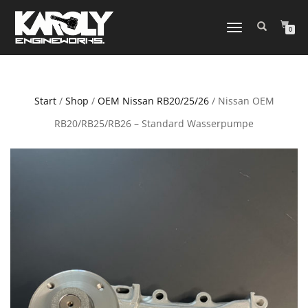
NAVIGATION
0
UMSCHALTEN
Start
/
Shop
/
OEM Nissan RB20/25/26
/ Nissan OEM
RB20/RB25/RB26 – Standard Wasserpumpe