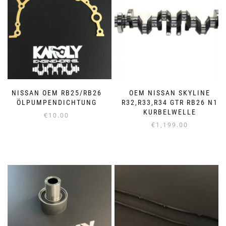
NISSAN OEM RB25/RB26
OEM NISSAN SKYLINE
ÖLPUMPENDICHTUNG
R32,R33,R34 GTR RB26 N1
KURBELWELLE
€
10.00
€
1,199.00