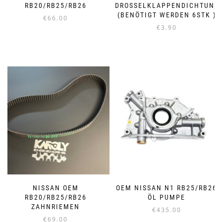
RB20/RB25/RB26
DROSSELKLAPPENDICHTUNG
(BENÖTIGT WERDEN 6STK )
€
66.00
€
3.90
NISSAN OEM
OEM NISSAN N1 RB25/RB26
RB20/RB25/RB26
ÖL PUMPE
ZAHNRIEMEN
€
435.00
€
69.00