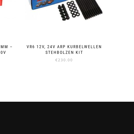
4MM –
VR6 12V, 24V ARP KURBELWELLEN
30V
STEHBOLZEN KIT
€
230.00