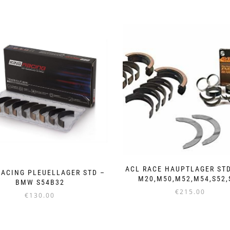
ACL RACE HAUPTLAGER ST
RACING PLEUELLAGER STD –
M20,M50,M52,M54,S52,
BMW S54B32
€
215.00
€
130.00