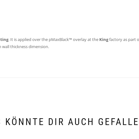
ting
. It is applied over the pMaxBlack™ overlay at the
King
factory as part 
n wall thickness dimension.
 KÖNNTE DIR AUCH GEFALL