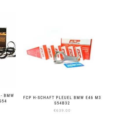
D- BMW
FCP H-SCHAFT PLEUEL BMW E46 M3
S54
S54B32
€
639.00