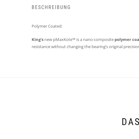
BESCHREIBUNG
Polymer Coated:
King’s
new pMaxKote™ is a nano-composite
polymer coa
resistance without changing the bearing’s original precisio
DAS