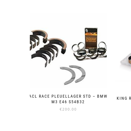
ACL RACE PLEUELLAGER STD – BMW
KING 
M3 E46 S54B32
€
200.00