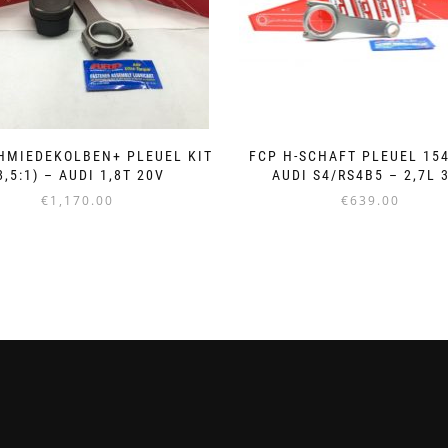
HMIEDEKOLBEN+ PLEUEL KIT
FCP H-SCHAFT PLEUEL 15
8,5:1) – AUDI 1,8T 20V
AUDI S4/RS4B5 – 2,7L 
€
1,170.00
€
639.00
Dieses
Produkt
weist
mehrere
Varianten
auf.
Die
Optionen
können
auf
der