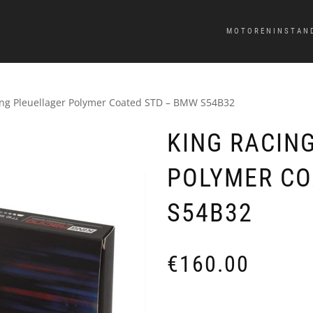
MOTORENINSTAN
ing Pleuellager Polymer Coated STD – BMW S54B32
KING RACIN
POLYMER CO
S54B32
€
160.00