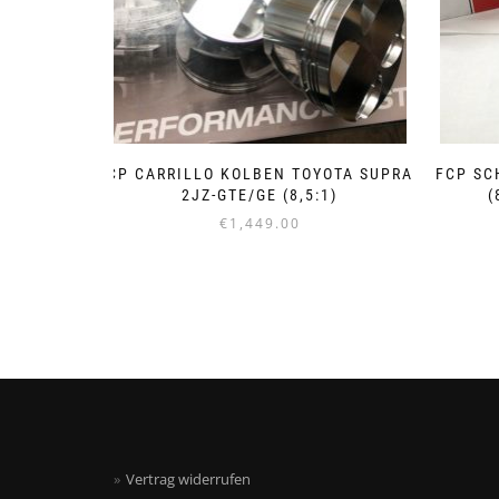
CP CARRILLO KOLBEN TOYOTA SUPRA
FCP SC
2JZ-GTE/GE (8,5:1)
(
€
1,449.00
Dieses
Produkt
weist
mehrere
Varianten
auf.
Die
Optionen
können
auf
Vertrag widerrufen
der