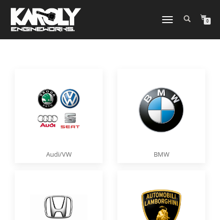
NAVIGATION
0
UMSCHALTEN
Audi/VW
BMW