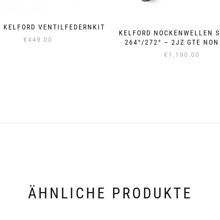
E KELFORD VENTILFEDERNKIT
KELFORD NOCKENWELLEN S
€
449.00
264°/272° – 2JZ GTE NON
€
1,190.00
ÄHNLICHE PRODUKTE