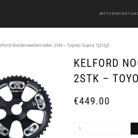
MOTORENINSTAN
elford Nockenwellenräder 2Stk – Toyota Supra 1JZ/2JZ
KELFORD N
2STK – TOY
€
449.00