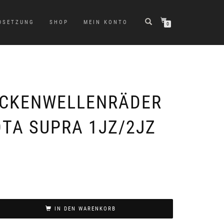
DSETZUNG
SHOP
MEIN KONTO
0
OCKENWELLENRÄDER
OTA SUPRA 1JZ/2JZ
IN DEN WARENKORB