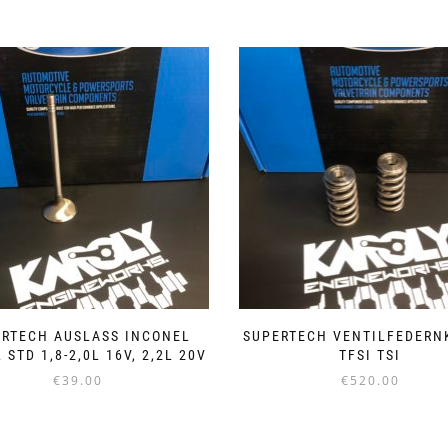
ERTECH AUSLASS INCONEL
SUPERTECH VENTILFEDERNK
 STD 1,8-2,0L 16V, 2,2L 20V
TFSI TSI
€
39.00
€
520.00