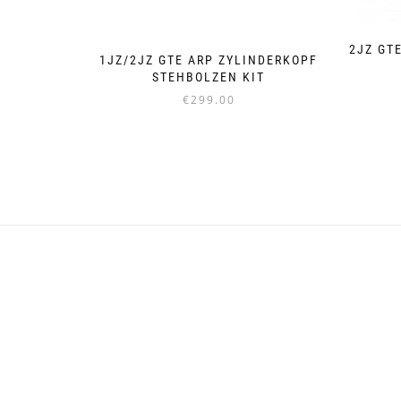
2JZ GT
1JZ/2JZ GTE ARP ZYLINDERKOPF
STEHBOLZEN KIT
€
299.00