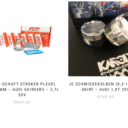
H-SCHAFT STROKER PLEUEL
JE SCHMIEDEKOLBEN (8,5:1
MM – AUDI S4/RS4B5 – 2,7L
SKIRT – AUDI 1,8T 20
30V
€
745.00
€
639.00
Dieses
Produkt
weist
mehrere