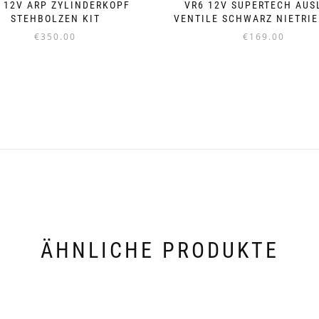
 12V ARP ZYLINDERKOPF
VR6 12V SUPERTECH AUS
STEHBOLZEN KIT
VENTILE SCHWARZ NIETRIE
€
350.00
€
169.00
Dieses
Produkt
weist
mehrere
Varianten
auf.
Die
Optionen
können
auf
der
Produktseite
gewählt
werden
ÄHNLICHE PRODUKTE