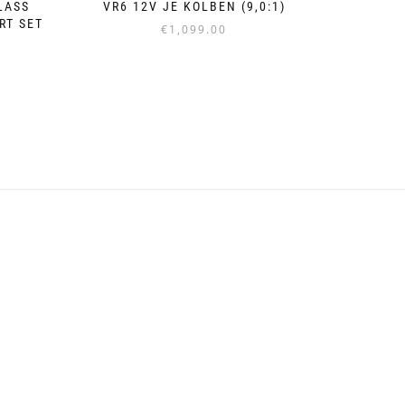
LASS
VR6 12V JE KOLBEN (9,0:1)
RT SET
€
1,099.00
Dieses
Produkt
weist
mehrere
Varianten
auf.
Die
Optionen
können
auf
der
Produktseite
gewählt
werden