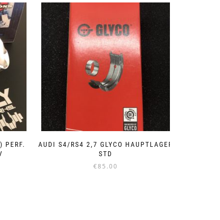
) PERF.
AUDI S4/RS4 2,7 GLYCO HAUPTLAGER
V
STD
€
85.00