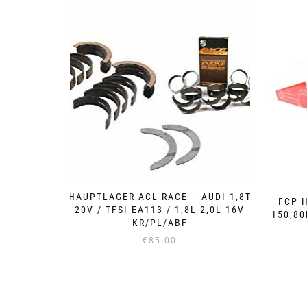
HAUPTLAGER ACL RACE – AUDI 1,8T
FCP 
20V / TFSI EA113 / 1,8L-2,0L 16V
150,80
KR/PL/ABF
€
85.00
Dieses
Produkt
weist
mehrere