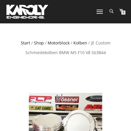
NAVIGATION
0
UMSCHALTEN
Start
/
Shop
/
Motorblock
/
Kolben
/ JE Custom
Schmiedekolben BMW M5 F10 V8 S63B44