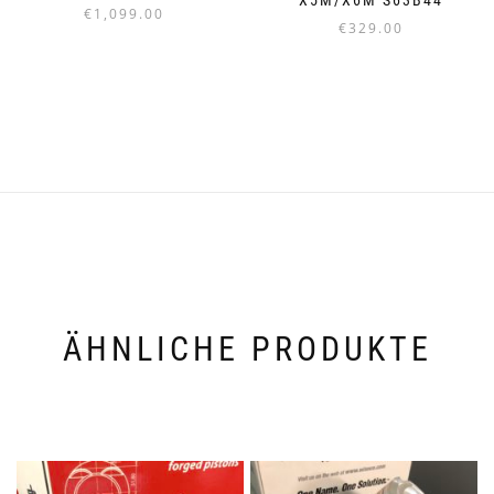
X5M/X6M S63B44
€
1,099.00
€
329.00
ÄHNLICHE PRODUKTE