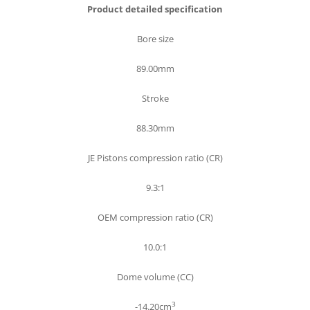
Product detailed specification
Bore size
89.00mm
Stroke
88.30mm
JE Pistons compression ratio (CR)
9.3:1
OEM compression ratio (CR)
10.0:1
Dome volume (CC)
3
-14.20cm