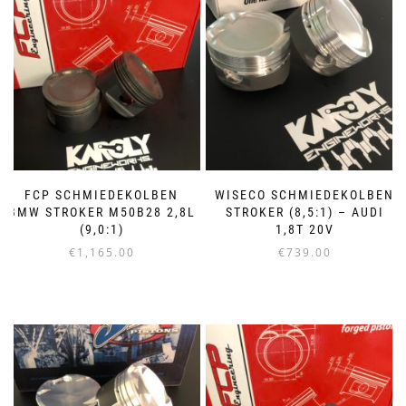
FCP SCHMIEDEKOLBEN
WISECO SCHMIEDEKOLBEN
BMW STROKER M50B28 2,8L
STROKER (8,5:1) – AUDI
(9,0:1)
1,8T 20V
€
1,165.00
€
739.00
Dieses
Dieses
Produkt
Produkt
weist
weist
mehrere
mehrere
Varianten
Varianten
auf.
auf.
Die
Die