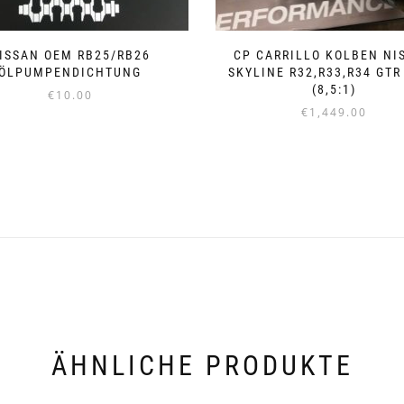
ISSAN OEM RB25/RB26
CP CARRILLO KOLBEN NI
ÖLPUMPENDICHTUNG
SKYLINE R32,R33,R34 GTR
(8,5:1)
€
10.00
€
1,449.00
Dieses
Produkt
weist
mehrere
Varianten
auf.
Die
Optionen
können
auf
der
Produktseite
gewählt
ÄHNLICHE PRODUKTE
werden