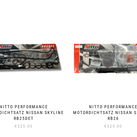
NITTO PERFORMANCE
NITTO PERFORMANC
DICHTSATZ NISSAN SKYLINE
MOTORDICHTSATZ NISSAN S
RB25DET
RB26
€
325.00
€
325.00