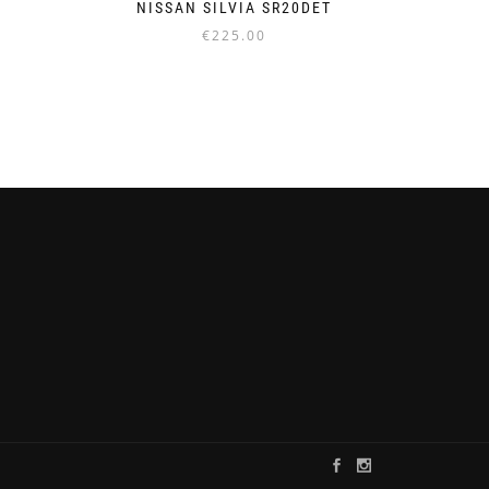
NISSAN SILVIA SR20DET
€
225.00