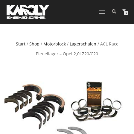
NAVIGATION
0
UMSCHALTEN
Start
/
Shop
/
Motorblock
/
Lagerschalen
/ ACL Race
Pleuellager – Opel 2,0l Z20/C20