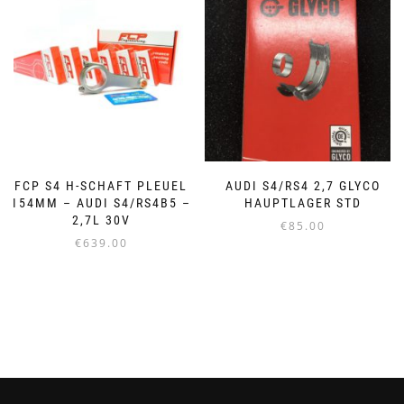
FCP S4 H-SCHAFT PLEUEL
AUDI S4/RS4 2,7 GLYCO
154MM – AUDI S4/RS4B5 –
HAUPTLAGER STD
2,7L 30V
€
85.00
€
639.00