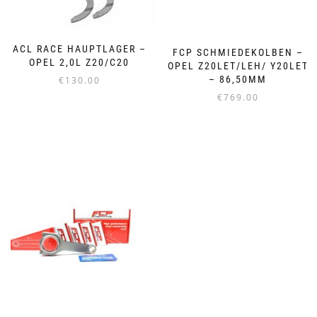
ACL RACE HAUPTLAGER –
FCP SCHMIEDEKOLBEN –
OPEL 2,0L Z20/C20
OPEL Z20LET/LEH/ Y20LET
– 86,50MM
€
130.00
€
769.00