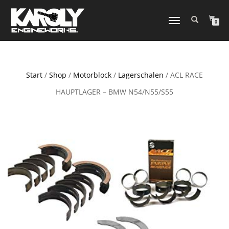
NAVIGATION
0
UMSCHALTEN
Start
/
Shop
/
Motorblock
/
Lagerschalen
/ ACL RACE
HAUPTLAGER – BMW N54/N55/S55