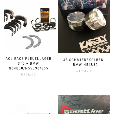
ACL RACE PLEUELLAGER
JE SCHMIEDEKOLBEN –
STD – BMW
BMW N54B30
N54B30/N55B30/S55
€
1,149.00
€
225.00
Dieses
Dieses
Produkt
Produkt
weist
weist
mehrere
mehrere
Varianten
Varianten
auf.
auf.
Die