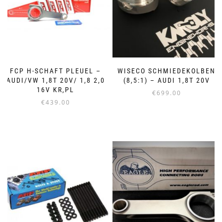
FCP H-SCHAFT PLEUEL –
WISECO SCHMIEDEKOLBEN
AUDI/VW 1,8T 20V/ 1,8 2,0
(8,5:1) – AUDI 1,8T 20V
16V KR,PL
€
699.00
€
439.00
Dieses
Produkt
weist
mehrere
Varianten
auf.
Die
Optionen
können
auf
der
Produktseite