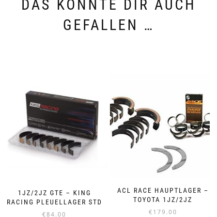
DAS KÖNNTE DIR AUCH
GEFALLEN …
ACL RACE HAUPTLAGER –
1JZ/2JZ GTE – KING
TOYOTA 1JZ/2JZ
RACING PLEUELLAGER STD
€
179.00
€
84.00