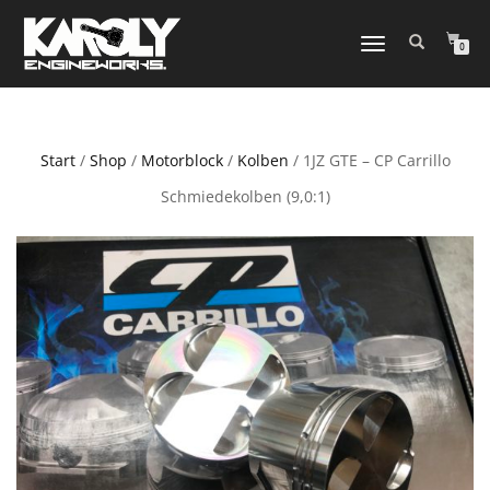
NAVIGATION
0
UMSCHALTEN
Start
/
Shop
/
Motorblock
/
Kolben
/ 1JZ GTE – CP Carrillo
Schmiedekolben (9,0:1)