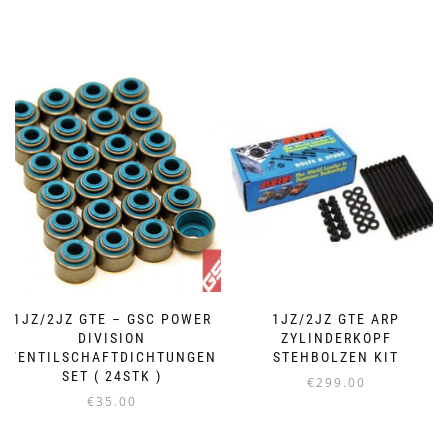
Dieses
Produkt
weist
mehrere
Varianten
auf.
Die
Optionen
können
auf
der
Produktseite
gewählt
werden
1JZ/2JZ GTE – GSC POWER
1JZ/2JZ GTE ARP
DIVISION
ZYLINDERKOPF
VENTILSCHAFTDICHTUNGEN
STEHBOLZEN KIT
SET ( 24STK )
€
299.00
€
35.00