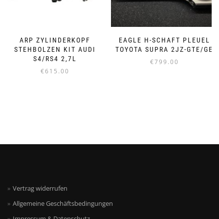
gewählt
werden
ARP ZYLINDERKOPF
EAGLE H-SCHAFT PLEUEL
STEHBOLZEN KIT AUDI
TOYOTA SUPRA 2JZ-GTE/GE
S4/RS4 2,7L
€
799.00
€
615.00
Vertrag widerrufen
Allgemeine Geschäftsbedingungen
Impressum & Datenschutz