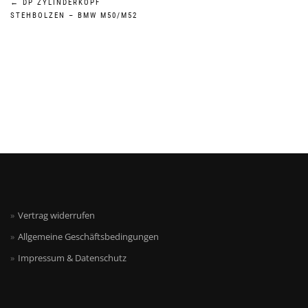
Beitragsnavigation
←
DP ZYLINDERKOPF
STEHBOLZEN – BMW M50/M52
Vertrag widerrufen
Allgemeine Geschäftsbedingungen
Impressum & Datenschutz