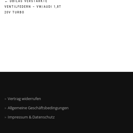
Beitragsnavigation
←
DBILAS VERSTÄRKTE
VENTILFEDERN – VW/AUDI 1,8T
20V TURBO
Vertrag widerrufen
Allgemeine Geschäftsbedingungen
Impressum & Datenschutz