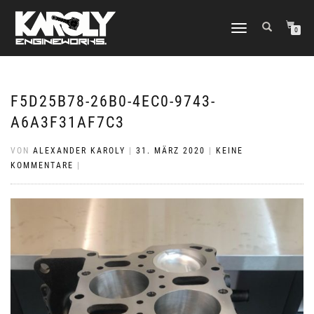
NAVIGATION
0
UMSCHALTEN
F5D25B78-26B0-4EC0-9743-
A6A3F31AF7C3
VON
ALEXANDER KAROLY
|
31. MÄRZ 2020
|
KEINE
KOMMENTARE
|