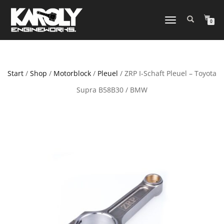
NAVIGATION
0
UMSCHALTEN
Start
/
Shop
/
Motorblock
/
Pleuel
/ ZRP I-Schaft Pleuel – Toyota
Supra B58B30 / BMW