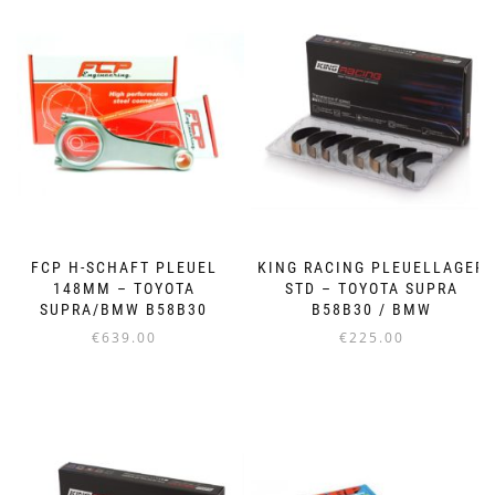
FCP H-SCHAFT PLEUEL
KING RACING PLEUELLAGER
148MM – TOYOTA
STD – TOYOTA SUPRA
SUPRA/BMW B58B30
B58B30 / BMW
€
639.00
€
225.00