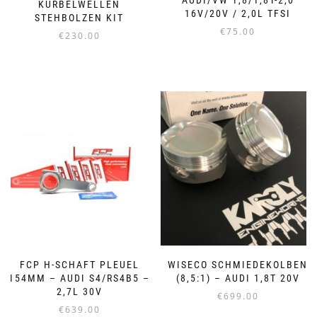
KURBELWELLEN
16V/20V / 2,0L TFSI
STEHBOLZEN KIT
€
75.00
€
230.00
Dieses
Produkt
weist
mehrere
Varianten
auf.
Die
Optionen
können
auf
der
Produktseite
gewählt
werden
FCP H-SCHAFT PLEUEL
WISECO SCHMIEDEKOLBEN
154MM – AUDI S4/RS4B5 –
(8,5:1) – AUDI 1,8T 20V
2,7L 30V
€
699.00
€
639.00