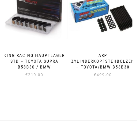
KING RACING HAUPTLAGER
ARP
STD – TOYOTA SUPRA
ZYLINDERKOPFSTEHBOLZEN
B58B30 / BMW
– TOYOTA/BMW B58B30
€
219.00
€
499.00