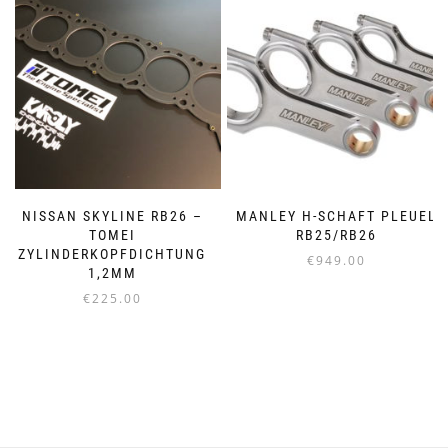
Die
Optionen
können
auf
der
Produktseite
gewählt
werden
NISSAN SKYLINE RB26 –
MANLEY H-SCHAFT PLEUEL
TOMEI
RB25/RB26
ZYLINDERKOPFDICHTUNG
€
949.00
1,2MM
€
225.00