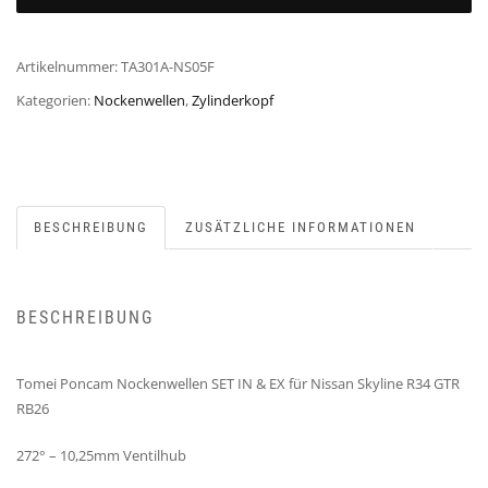
Artikelnummer:
TA301A-NS05F
Kategorien:
Nockenwellen
,
Zylinderkopf
BESCHREIBUNG
ZUSÄTZLICHE INFORMATIONEN
BESCHREIBUNG
Tomei Poncam Nockenwellen SET IN & EX für Nissan Skyline R34 GTR
RB26
272° – 10,25mm Ventilhub