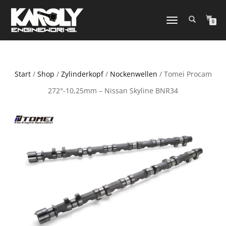
NAVIGATION
0
UMSCHALTEN
Start
/
Shop
/
Zylinderkopf
/
Nockenwellen
/ Tomei Procam
272°-10,25mm – Nissan Skyline BNR34