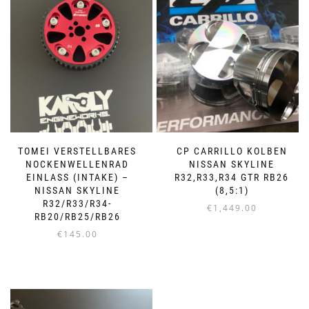
TOMEI VERSTELLBARES
CP CARRILLO KOLBEN
NOCKENWELLENRAD
NISSAN SKYLINE
EINLASS (INTAKE) –
R32,R33,R34 GTR RB26
NISSAN SKYLINE
(8,5:1)
R32/R33/R34-
€
1,449.00
RB20/RB25/RB26
€
145.00
Dieses
Produkt
weist
mehrere
Varianten
auf.