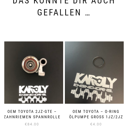
DAS KÖNNTE DIR AUCH
GEFALLEN …
OEM TOYOTA 2JZ-GTE –
OEM TOYOTA – O-RING
ZAHNRIEMEN SPANNROLLE
ÖLPUMPE GROSS 1JZ/2JZ
€
84.00
€
4.00