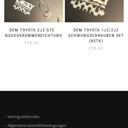
OEM TOYOTA 2JZ-GTE
OEM TOYOTA 1JZ/2JZ
ANSAUGKRÜMMERDICHTUNG
SCHWUNGSCHRAUBEN SET
(8STK)
€
26.00
€
58.00
Vertrag widerrufen
Allgemeine Geschäftsbedingungen