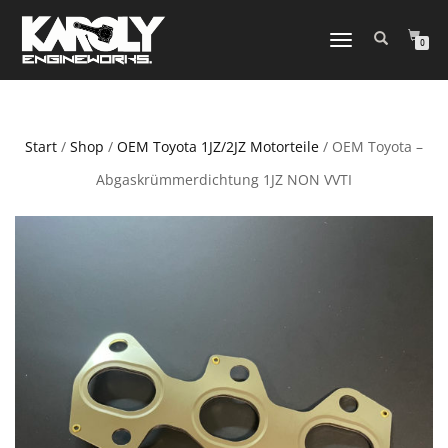
NAVIGATION
0
UMSCHALTEN
Start
/
Shop
/
OEM Toyota 1JZ/2JZ Motorteile
/ OEM Toyota –
Abgaskrümmerdichtung 1JZ NON VVTI