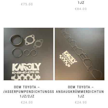
1JZ
€
75.00
€
84.00
OEM TOYOTA –
OEM TOYOTA –
WASSERPUMPENDICHTUNGSSET
ANSAUGKRÜMMERDICHTUNG
1JZ/2JZ
1JZ
€
24.00
€
24.90