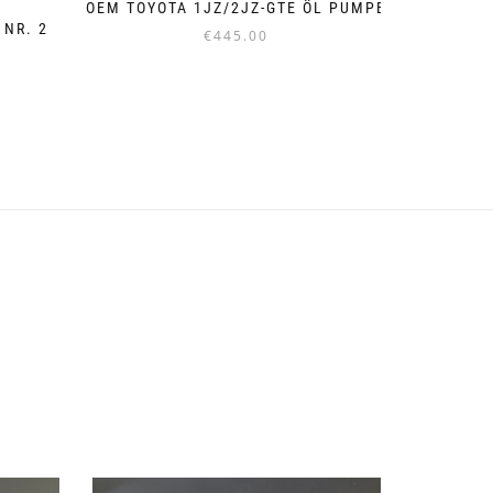
E
OEM TOYOTA 1JZ/2JZ-GTE ÖL PUMPE
NR. 2
€
445.00