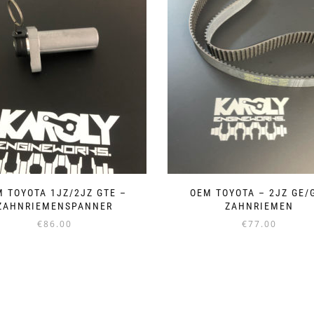
M TOYOTA 1JZ/2JZ GTE –
OEM TOYOTA – 2JZ GE/
ZAHNRIEMENSPANNER
ZAHNRIEMEN
€
86.00
€
77.00