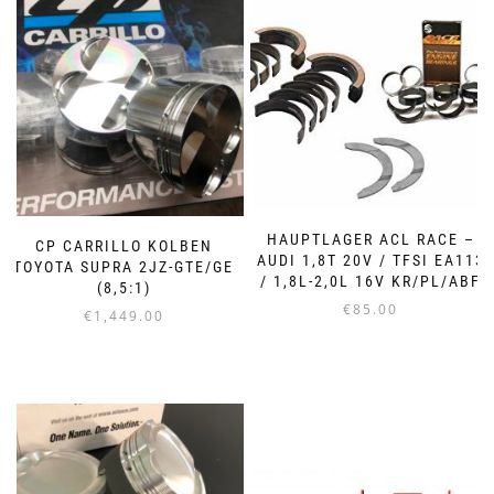
HAUPTLAGER ACL RACE –
CP CARRILLO KOLBEN
AUDI 1,8T 20V / TFSI EA113
TOYOTA SUPRA 2JZ-GTE/GE
/ 1,8L-2,0L 16V KR/PL/ABF
(8,5:1)
€
85.00
€
1,449.00
Dieses
Dieses
Produkt
Produkt
weist
weist
mehrere
mehrere
Varianten
Varianten
auf.
auf.
Die
Die