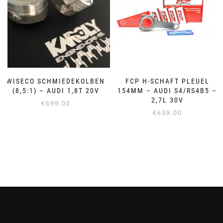
Optionen
Optionen
können
können
auf
auf
der
der
Produktseite
Produktseite
gewählt
gewählt
werden
werden
WISECO SCHMIEDEKOLBEN
FCP H-SCHAFT PLEUEL
(8,5:1) – AUDI 1,8T 20V
154MM – AUDI S4/RS4B5 –
2,7L 30V
€
699.00
€
639.00
Dieses
Produkt
weist
mehrere
Varianten
auf.
Die
Optionen
können
auf
der