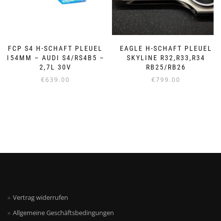
FCP S4 H-SCHAFT PLEUEL
EAGLE H-SCHAFT PLEUEL
154MM – AUDI S4/RS4B5 –
SKYLINE R32,R33,R34
2,7L 30V
RB25/RB26
€
639.00
€
799.00
Vertrag widerrufen
Allgemeine Geschäftsbedingungen