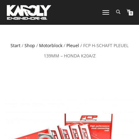
NAVIGATION
0
UMSCHALTEN
Start
/
Shop
/
Motorblock
/
Pleuel
/ FCP H-SCHAFT PLEUEL
139MM – HONDA K20A/Z