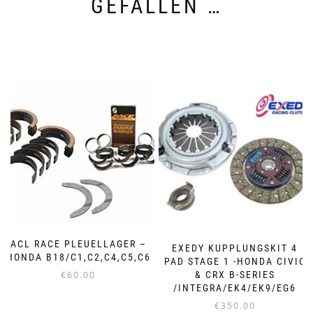
GEFALLEN …
ACL RACE PLEUELLAGER –
EXEDY KUPPLUNGSKIT 4
HONDA B18/C1,C2,C4,C5,C6
PAD STAGE 1 -HONDA CIVIC
& CRX B-SERIES
€
60.00
/INTEGRA/EK4/EK9/EG6
Dieses
€
350.00