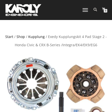
NAVIGATION
0
UMSCHALTEN
Start
/
Shop
/
Kupplung
/ Exedy Kupplungskit 4 Pad Stage 2 -
Honda Civic & CRX B-Series /Integra/EK4/EK9/EG6