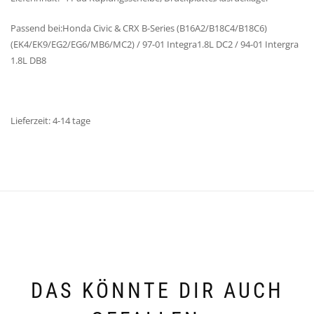
Passend bei:Honda Civic & CRX B-Series (B16A2/B18C4/B18C6)
(EK4/EK9/EG2/EG6/MB6/MC2) / 97-01 Integra1.8L DC2 / 94-01 Intergra
1.8L DB8
Lieferzeit: 4-14 tage
DAS KÖNNTE DIR AUCH