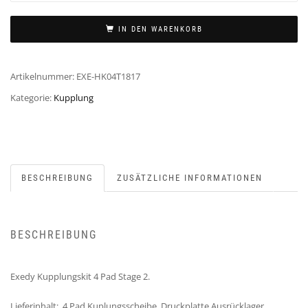
IN DEN WARENKORB
Artikelnummer:
EXE-HK04T1817
Kategorie:
Kupplung
BESCHREIBUNG
ZUSÄTZLICHE INFORMATIONEN
BESCHREIBUNG
Exedy Kupplungskit 4 Pad Stage 2.
Lieferinhalt: 4 Pad Kuplungsscheibe, Druckplatte,Ausrücklager