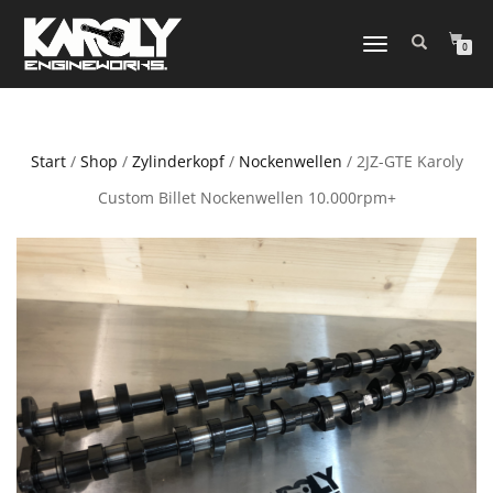
NAVIGATION
0
UMSCHALTEN
Start
/
Shop
/
Zylinderkopf
/
Nockenwellen
/ 2JZ-GTE Karoly
Custom Billet Nockenwellen 10.000rpm+