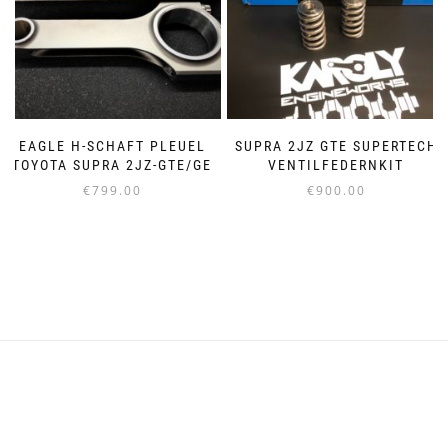
Optionen
auf
können
der
auf
Produktseite
der
gewählt
Produktseite
werden
gewählt
werden
EAGLE H-SCHAFT PLEUEL
SUPRA 2JZ GTE SUPERTECH
TOYOTA SUPRA 2JZ-GTE/GE
VENTILFEDERNKIT
€
799.00
€
900.00