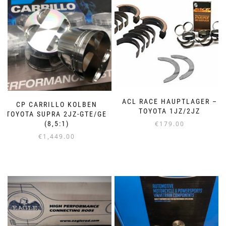
ACL RACE HAUPTLAGER –
CP CARRILLO KOLBEN
TOYOTA 1JZ/2JZ
TOYOTA SUPRA 2JZ-GTE/GE
(8,5:1)
€
179.00
€
1,449.00
Dieses
Produkt
Dieses
weist
Produkt
mehrere
weist
Varianten
mehrere
auf.
Varianten
Die
auf.
Optionen
Die
können