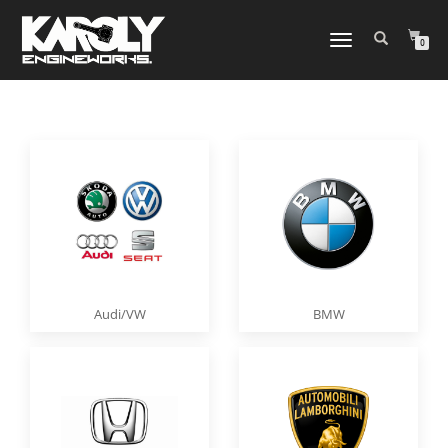
NAVIGATION
0
UMSCHALTEN
Audi/VW
BMW