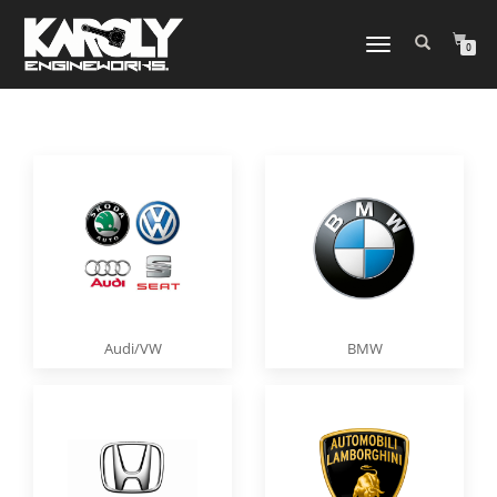
NAVIGATION
0
UMSCHALTEN
Audi/VW
BMW