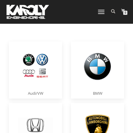
NAVIGATION
0
UMSCHALTEN
Audi/VW
BMW