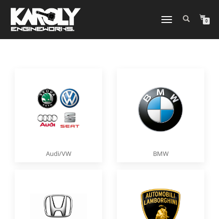
NAVIGATION
0
UMSCHALTEN
Audi/VW
BMW