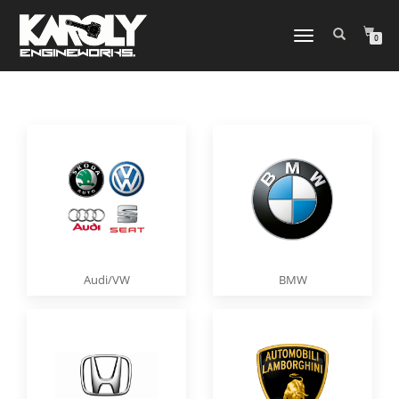
NAVIGATION
0
UMSCHALTEN
Audi/VW
BMW