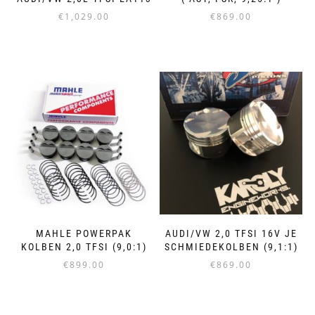
€
1,029.00
€
869.00
Dieses
Die
Produkt
Pro
weist
wei
mehrere
me
Varianten
Var
auf.
auf
Die
Die
Optionen
Opt
können
kö
auf
auf
der
der
Produktseite
Pro
MAHLE POWERPAK
AUDI/VW 2,0 TFSI 16V JE
gewählt
gew
KOLBEN 2,0 TFSI (9,0:1)
SCHMIEDEKOLBEN (9,1:1)
werden
we
€
899.00
€
869.00