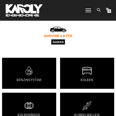
NAVIGATION
0
UMSCHALTEN
AUDI/VW 2,0 TFSI
ÄNDERN
BENZINSYSTEM
KOLBEN
KOLBENRINGE
KURBELWELLEN