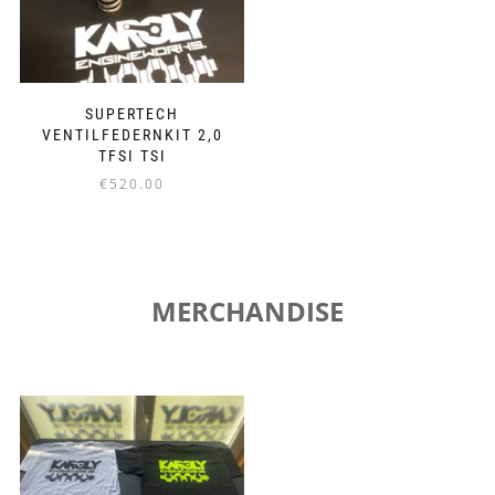
SUPERTECH
VENTILFEDERNKIT 2,0
TFSI TSI
€
520.00
MERCHANDISE
Dieses
Produkt
weist
mehrere
Varianten