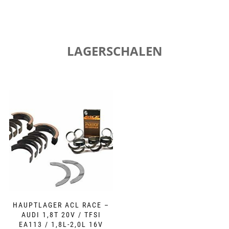
LAGERSCHALEN
Dieses
Produkt
weist
mehrere
Varianten
auf.
Die
Optionen
können
auf
der
HAUPTLAGER ACL RACE –
Produktseite
AUDI 1,8T 20V / TFSI
gewählt
EA113 / 1,8L-2,0L 16V
werden